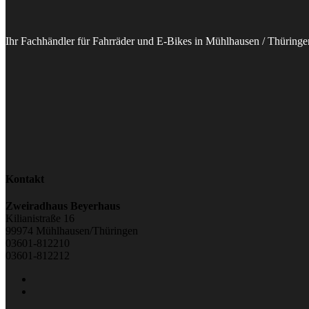
Ihr Fachhändler für Fahrräder und E-Bikes in Mühlhausen / Thüringe
Kontakt
Zweiradhaus Beyerhaus
Kilianistraße 16
99974 Mühlhausen/Thüringen
03601-812210
03601-812212